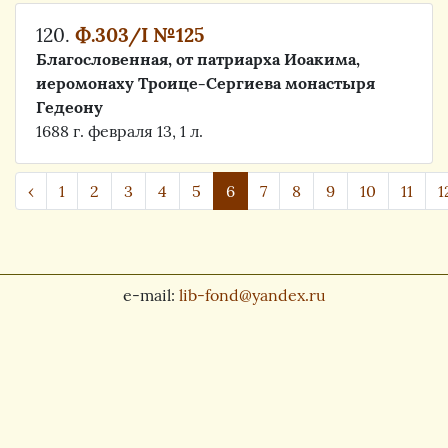
120.
Ф.303/I №125
Благословенная, от патриарха Иоакима,
иеромонаху Троице-Сергиева монастыря
Гедеону
1688 г. февраля 13, 1 л.
‹
1
2
3
4
5
6
7
8
9
10
11
1
e-mail:
lib-fond@yandex.ru