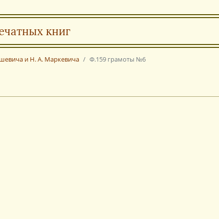
ечатных книг
ашевича и Н. А. Маркевича
Ф.159 грамоты №6